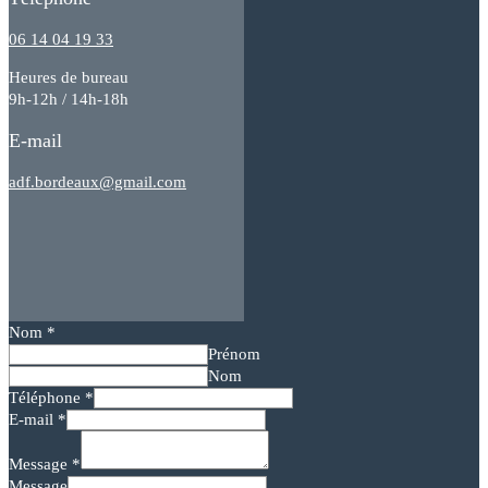
06 14 04 19 33
Heures de bureau
9h-12h / 14h-18h
E-mail
adf.bordeaux@gmail.com
Nom
*
Prénom
Nom
Téléphone
*
E-mail
*
Message
*
Message